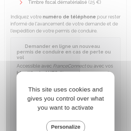
Timbre fiscal dématérialisé
(
25 €
)
Indiquez votre
numéro de téléphone
pour rester
informé de l'avancement de votre demande et de
l'expédition de votre permis de conduire.
Demander en ligne un nouveau
permis de conduire en cas de perte ou
vol
Accessible avec
FranceConnect
ou avec vos
identifiants
ANTS
. Si vous n'en avez pas, il
vous est proposé de créer un compte pour
avoir un espace personnel sur le site de
This site uses cookies and
l'ANTS.
gives you control over what
you want to activate
Accéder au service en ligne
Agence nationale des titres sécurisés (ANTS)
Personalize