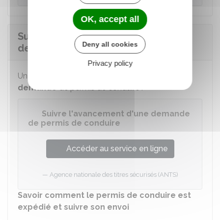
OK, accept all
Suivre l'avancement de votre
Deny all cookies
demande de permis de conduire
Privacy policy
Un service en ligne permet de
suivre votre
demande
de permis de conduire :
Suivre l'avancement d'une demande
de permis de conduire
Accéder au service en ligne
Agence nationale des titres sécurisés (ANTS)
Savoir comment le permis de conduire est
expédié et suivre son envoi