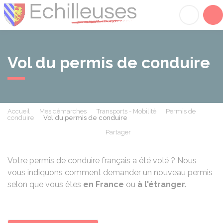
Échilleuses
Acc
Vol du permis de conduire
Accueil
Mes démarches
Transports - Mobilité
Permis de
conduire
Vol du permis de conduire
Partager
Partager sur Facebook
Partager sur X - Twit
Partager sur
Par
Votre permis de conduire français a été volé ? Nous
vous indiquons comment demander un nouveau permis
selon que vous êtes
en France
ou
à l'étranger.