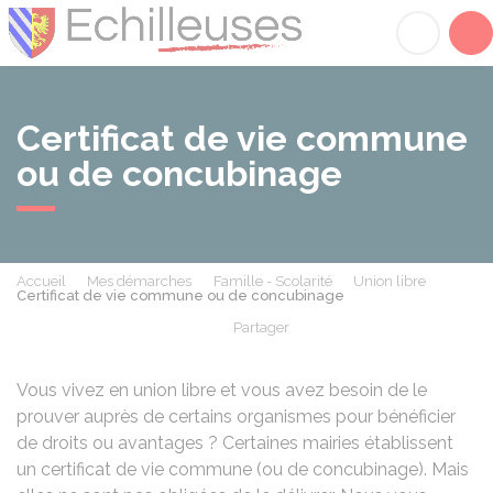
Échilleuses
Acc
Certificat de vie commune
ou de concubinage
Accueil
Mes démarches
Famille - Scolarité
Union libre
Certificat de vie commune ou de concubinage
Partager
Partager sur Facebook
Partager sur X - Twit
Partager sur
Par
Vous vivez en union libre et vous avez besoin de le
prouver auprès de certains organismes pour bénéficier
de droits ou avantages ? Certaines mairies établissent
un certificat de vie commune (ou de concubinage). Mais