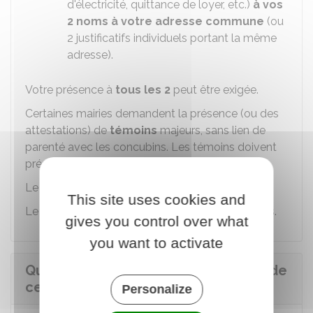
d'électricité, quittance de loyer, etc.)
à vos
2 noms à votre adresse commune
(ou
2 justificatifs individuels portant la même
adresse).
Votre présence à
tous les 2
peut être exigée.
Certaines mairies demandent la présence (ou des
attestations) de
témoins
majeurs, sans lien de
parenté avec les concubins. Les témoins doivent
présenter leur pièce d'identité.
Le certificat est
gratuit
.
This site uses cookies and
Le délai de délivrance varie selon les communes.
gives you control over what
you want to activate
Que faire si la mairie ne délivre pas de
certificat de concubinage ?
Personalize