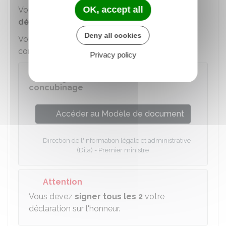
OK, accept all
Vous devez présenter aux organismes une
déclaration sur l'honneur
.
Deny all cookies
Vous pouvez rédiger votre déclaration de
concubinage en utilisant un modèle :
Privacy policy
Rédiger sa déclaration de
concubinage
Accéder au Modèle de document
Direction de l'information légale et administrative
(Dila) - Premier ministre
Attention
Vous devez
signer tous les 2
votre
déclaration sur l'honneur.