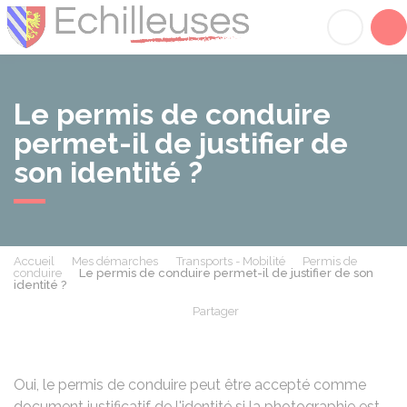
Échilleuses
Acc
Le permis de conduire
permet-il de justifier de
son identité ?
Accueil
Mes démarches
Transports - Mobilité
Permis de
conduire
Le permis de conduire permet-il de justifier de son
identité ?
Partager
Partager sur Facebook
Partager sur X - Twit
Partager sur
Par
Oui, le permis de conduire peut être accepté comme
document justificatif de l'identité si la photographie est