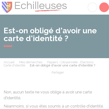
Échilleuses
Acc
Est-on obligé d'avoir une
carte d'identité ?
Accueil
Mes démarches
Papiers - Citoyenneté - Élections
Carte d'identité
Est-on obligé d'avoir une carte d'identité ?
Partager
Partager sur Facebook
Partager sur X - Twit
Partager sur
Par
Non, aucun texte ne vous oblige à avoir une carte
d'identité.
Néanmoins, si vous êtes soumis à un
contrôle d'identité
,