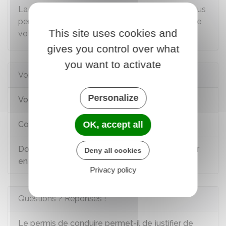
La carte d'identité, tout comme le passeport, vous
permet de justifier de votre identité, mais aussi de
This site uses cookies and
votre nationalité française.
gives you control over what
you want to activate
Voir aussi
Personalize
Voyager à l'étranger
OK, accept all
Contrôle d'identité
Documents d'identité nécessaires pour voyager
Deny all cookies
en avion
Privacy policy
Questions ? Réponses !
Le permis de conduire permet-il de justifier de