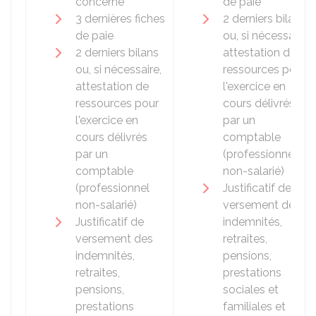
concerné
de paie
3 dernières fiches
2 derniers bilans
de paie
ou, si nécessaire,
2 derniers bilans
attestation de
ou, si nécessaire,
ressources pour
attestation de
l'exercice en
ressources pour
cours délivrés
l'exercice en
par un
cours délivrés
comptable
par un
(professionnel
comptable
non-salarié)
(professionnel
Justificatif de
non-salarié)
versement des
Justificatif de
indemnités,
versement des
retraites,
indemnités,
pensions,
retraites,
prestations
pensions,
sociales et
prestations
familiales et