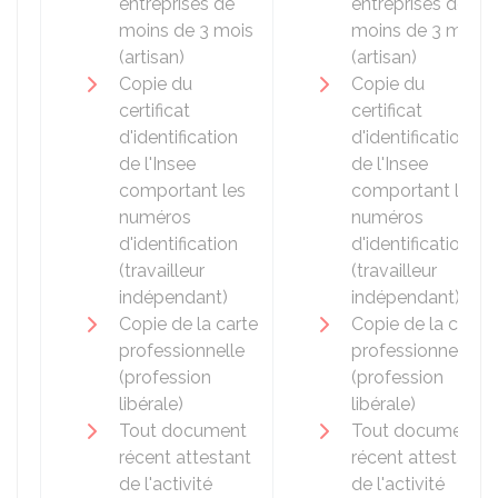
entreprises de
entreprises de
moins de 3 mois
moins de 3 mois
(artisan)
(artisan)
Copie du
Copie du
certificat
certificat
d'identification
d'identification
de l'
Insee
de l'
Insee
comportant les
comportant les
numéros
numéros
d'identification
d'identification
(travailleur
(travailleur
indépendant)
indépendant)
Copie de la carte
Copie de la carte
professionnelle
professionnelle
(profession
(profession
libérale)
libérale)
Tout document
Tout document
récent attestant
récent attestant
de l'activité
de l'activité