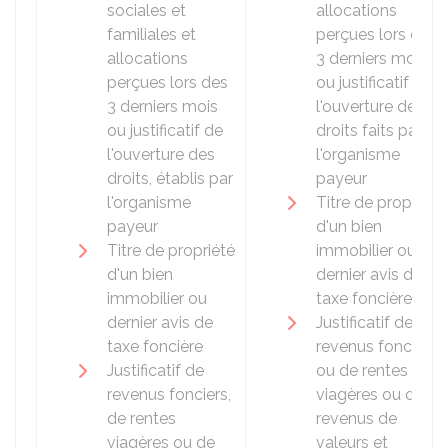
sociales et
allocations
familiales et
perçues lors des
allocations
3 derniers mois
perçues lors des
ou justificatif de
3 derniers mois
l'ouverture des
ou justificatif de
droits faits par
l'ouverture des
l'organisme
droits, établis par
payeur
l'organisme
Titre de propriété
payeur
d'un bien
Titre de propriété
immobilier ou
d'un bien
dernier avis de
immobilier ou
taxe foncière
dernier avis de
Justificatif de
taxe foncière
revenus fonciers,
Justificatif de
ou de rentes
revenus fonciers,
viagères ou de
de rentes
revenus de
viagères ou de
valeurs et