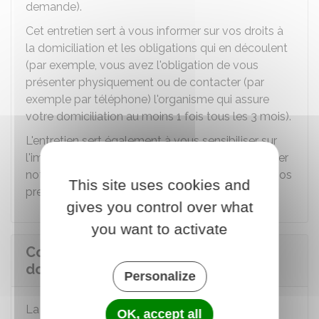
demande).
Cet entretien sert à vous informer sur vos droits à
la domiciliation et les obligations qui en découlent
(par exemple, vous avez l'obligation de vous
présenter physiquement ou de contacter (par
exemple par téléphone) l'organisme qui assure
votre domiciliation au moins 1 fois tous les 3 mois).
L'entretien sert également à vous sensibiliser sur
l'importance de retirer régulièrement votre courrier
notamment pour exercer vos droits et recevoir vos
This site uses cookies and
prestations.
gives you control over what
you want to activate
Comment est prise la décision de
domiciliation ?
Personalize
La décision de domiciliation est rendue par écrit
OK, accept all