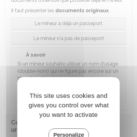
documents d'identité que possède déjà le mineur.
Il faut présenter les
documents
originaux
.
Le mineur a déjà un passeport
Le mineur n'a pas de passeport
À savoir
Si un mineur souhaite utiliser un nom d'usage
(double-nom) qui ne figure pas encore sur un
titre d'identité, d'autres documents peuvent
être demandés pour justifier
l'utilisation du
nom de l'autre parent
.
This site uses cookies and
gives you control over what
you want to activate
Combien coûte un passeport en
urgence pour un mineur ?
Personalize