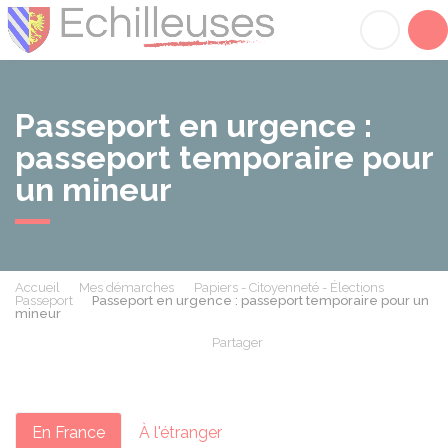
Échilleuses
Acc
Passeport en urgence :
passeport temporaire pour
un mineur
Accueil
Mes démarches
Papiers - Citoyenneté - Élections
Passeport
Passeport en urgence : passeport temporaire pour un
mineur
Partager
Partager sur Facebook
Partager sur X - Twit
Partager sur
Par
En France
À l'étranger