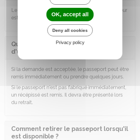
Le coût d'un passeport en urgence pour un mineur
OK, accept all
est de
30 €
(prix du timbre fiscal).
Deny all cookies
Privacy policy
Quels sont les délais de fabrication
d'un passeport en urgence ?
Si la demande est acceptée, le passeport peut être
remis immédiatement ou prendre quelques jours.
Si le passeport n'est pas fabriqué immédiatement,
un récépissé est remis. Il devra être présenté lors
du retrait.
Comment retirer le passeport lorsqu'il
est disponible ?