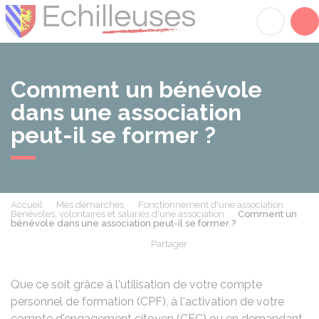
Échilleuses
Acc
Comment un bénévole
dans une association
peut-il se former ?
Accueil
Mes démarches
Fonctionnement d'une association
Bénévoles, volontaires et salariés d'une association
Comment un
bénévole dans une association peut-il se former ?
Partager
Partager sur Facebook
Partager sur X - Twit
Partager sur
Par
Que ce soit grâce à l'utilisation de votre compte
personnel de formation (CPF), à l'activation de votre
compte d'engagement citoyen (CEC) ou en demandant