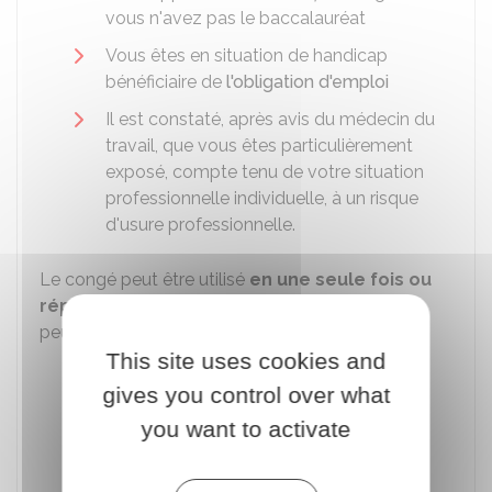
vous n'avez pas le baccalauréat
Vous êtes en situation de handicap
bénéficiaire de
l'obligation d'emploi
Il est constaté, après avis du médecin du
travail, que vous êtes particulièrement
exposé, compte tenu de votre situation
professionnelle individuelle, à un risque
d'usure professionnelle.
Le congé peut être utilisé
en une seule fois ou
réparti au long de la carrière
en stages qui
peuvent être fractionnés en :
This site uses cookies and
Semaines
gives you control over what
Journées
you want to activate
Ou demi-journées.