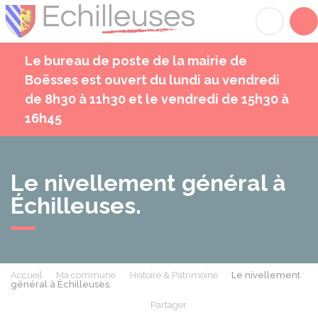
Échilleuses
Acc
Le bureau de poste de la mairie de
Boësses est ouvert du lundi au vendredi
de 8h30 à 11h30 et le vendredi de 15h30 à
16h45
Le nivellement général à
Échilleuses.
Accueil
Ma commune
Histoire & Patrimoine
Le nivellement
général à Échilleuses.
Partager
Partager sur Facebook
Partager sur X - Twit
Partager sur
Par