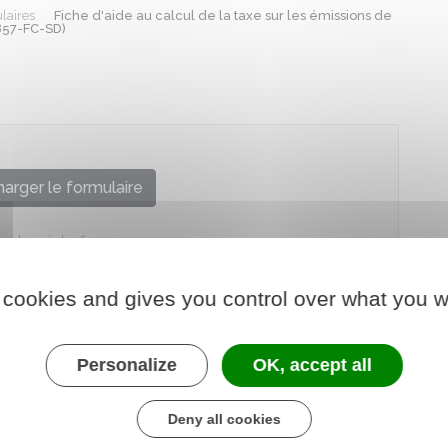
laires
Fiche d'aide au calcul de la taxe sur les émissions de
857-FC-SD)
arger le formulaire
re chargé des finances
 cookies and gives you control over what you w
Personalize
OK, accept all
Deny all cookies