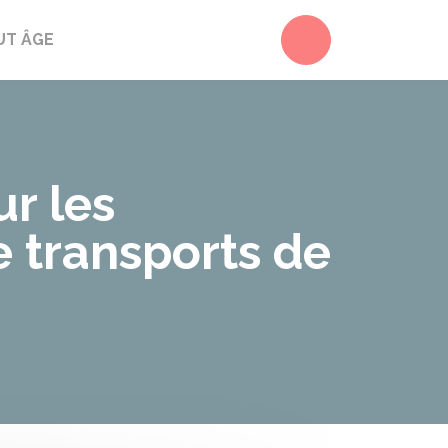
Accéder au form
UT ÂGE
ur les
e transports de