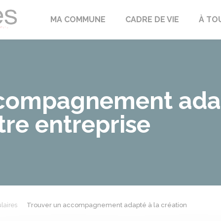
Échilleuses
MA COMMUNE
CADRE DE VIE
À TO
ccompagnement adap
tre entreprise
laires
Trouver un accompagnement adapté à la création