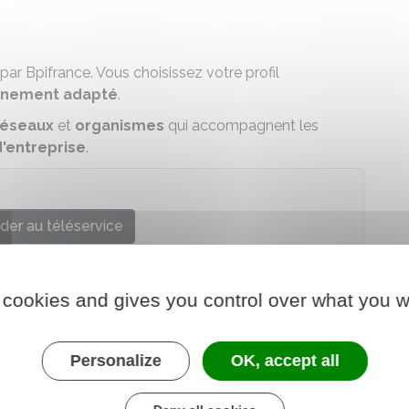
é par Bpifrance. Vous choisissez votre profil
nement adapté
.
éseaux
et
organismes
qui accompagnent les
'entreprise
.
der au téléservice
ifrance Création
 cookies and gives you control over what you w
Personalize
OK, accept all