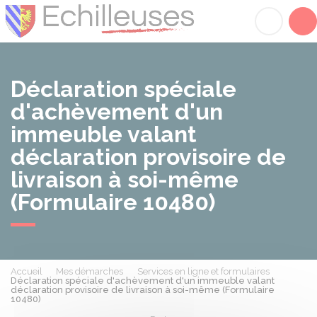
Échilleuses
Acc
Déclaration spéciale
d'achèvement d'un
immeuble valant
déclaration provisoire de
livraison à soi-même
(Formulaire 10480)
Accueil
Mes démarches
Services en ligne et formulaires
Déclaration spéciale d'achèvement d'un immeuble valant
déclaration provisoire de livraison à soi-même (Formulaire
10480)