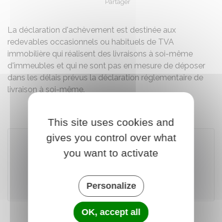
Partager
Partager sur Facebook
Partager sur X - Twit
Partager sur
Par
La déclaration d'achèvement est destinée aux
redevables occasionnels ou habituels de TVA
immobilière qui réalisent des livraisons à soi-même
d'immeubles et qui ne sont pas en mesure de déposer
dans les délais prévus la déclaration réglementaire de
livraison à soi-même.
This site uses cookies and
gives you control over what
you want to activate
Télécharger le formulaire
Personalize
Ministère chargé des finances
OK, accept all