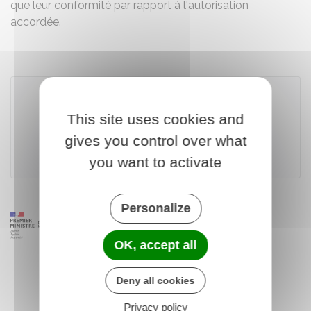
que leur conformité par rapport à l'autorisation
accordée.
This site uses cookies and
Télécharger le formulaire
gives you control over what
Ministère chargé de l'urbanisme
you want to activate
Personalize
OK, accept all
Deny all cookies
Privacy policy