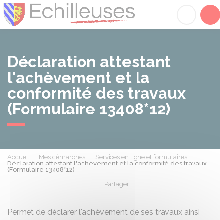
Échilleuses
Acc
Déclaration attestant
l'achèvement et la
conformité des travaux
(Formulaire 13408*12)
Accueil
Mes démarches
Services en ligne et formulaires
Déclaration attestant l'achèvement et la conformité des travaux
(Formulaire 13408*12)
Partager
Partager sur Facebook
Partager sur X - Twit
Partager sur
Par
Permet de déclarer l'achèvement de ses travaux ainsi