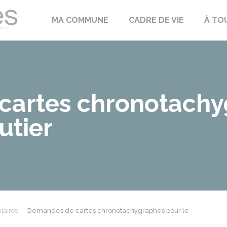
Échilleuses
MA COMMUNE
CADRE DE VIE
À TO
cartes chronotachy
utier
laires
Demandes de cartes chronotachygraphes pour le