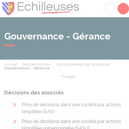
Échilleuses
Acc
Gouvernance - Gérance
Accueil
Mes démarches
Fonctionnement de l'entreprise
Gouvernance - Gérance
Partager
Partager sur Facebook
Partager sur X - Twit
Partager sur
Par
Décisions des associés
Prise de décisions dans une société par actions
simplifiée (SAS)
Prise de décisions dans une société par actions
simplifiée unipersonnelle (SASU)