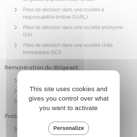
Prise de décision dans une société à
responsabilité limitée (SARL)
Prise de décision dans une société anonyme
(SA)
Prise de décision dans une société civile
immobilière (SCI)
Rémunération du dirigeant
Revenus du micro-entrepreneur
This site uses cookies and
Revenus d'un entrepreneur individuel
gives you control over what
Revenus du dirigeant d'une société
you want to activate
Protection sociale du dirigeant
Personalize
Régime micro-social