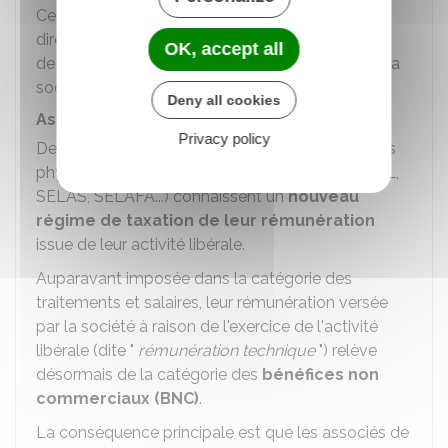
Cette option entraine une imposition du résultat
directement au niveau des associés, en fonction
OK, accept all
de la participation de chacun dans le capital de la
société.
Deny all cookies
Associés titulaires de BNC
Privacy policy
er
Depuis le 1
janvier 2024, les associés personnes
physiques de sociétés d'exercice libéral (SELARL,
SELAS, SELAFA...) connaissent un
nouveau
régime de taxation de leur rémunération
issue de leur activité libérale.
Auparavant imposée dans la catégorie des
traitements et salaires, leur rémunération versée
par la société à raison de l'exercice de l'activité
libérale (dite "
rémunération technique
") relève
désormais de la catégorie des
bénéfices non
commerciaux (BNC)
.
La conséquence principale est que les associés de