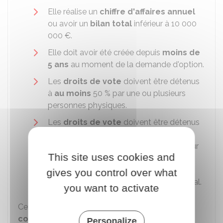
Elle réalise un
chiffre d'affaires annuel
ou avoir un
bilan total
inférieur à
10 000
000 €
.
Elle doit avoir été créée depuis
moins de
5 ans
au moment de la demande d'option.
Les
droits de vote
doivent être détenus
à
au moins
50 %
par une ou plusieurs
personnes physiques.
Les
droits de vote
doivent être détenus
à
au moins
34 %
par l'une ou les
personnes suivantes : président, directeur
This site uses cookies and
général, président du conseil de
surveillance, membre du directoire ou
gives you control over what
gérant et les membres de leur foyer fiscal.
you want to activate
Cette option est valable pour
5 exercices
comptables
et ne peut pas être renouvelée.
Personalize