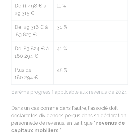
De
11 498 €
à
11 %
29 315 €
De
29 316 €
à
30 %
83 823 €
De
83 824 €
à
41 %
180 294 €
Plus de
45 %
180 294 €
Barème progressif applicable aux revenus de 2024
Dans un cas comme dans l'autre, l'associé doit
déclarer les dividendes perçus dans sa déclaration
personnelle de revenus, en tant que "
revenus de
capitaux mobiliers
".