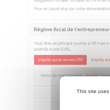
obligations fiscales, sociales et commerci
Pour en savoir plus sur votre rémunératio
Régime fiscal de l'entrepreneur
Vous êtes en principe soumis à l'IR mais il
assimilé à une
EURL
.
Impôts sur le revenu (IR)
Impôts sur
Vente de marchandises, d'objets, four
This site uses
Fourni
Presta