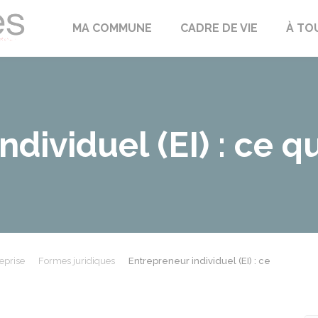
Échilleuses
MA COMMUNE
CADRE DE VIE
À TO
dividuel (EI) : ce qu
eprise
Formes juridiques
Entrepreneur individuel (EI) : ce