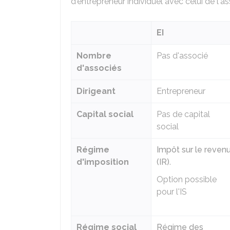
d'entrepreneur individuel avec celui de l
EI
Nombre
Pas d'associé
d'associés
Dirigeant
Entrepreneur
Capital social
Pas de capital
social
Régime
Impôt sur le reven
d'imposition
(IR)
.
Option possible
pour l'IS
Régime social
Régime des