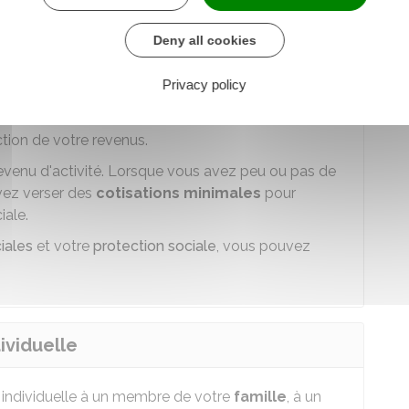
Deny all cookies
eneur individuel
Privacy policy
travailleurs non salariés
. Le montant et le calcul
ction de votre revenus.
evenu d'activité. Lorsque vous avez peu ou pas de
vez verser des
cotisations minimales
pour
iale.
iales
et votre
protection sociale
, vous pouvez
ividuelle
 individuelle à un membre de votre
famille
, à un