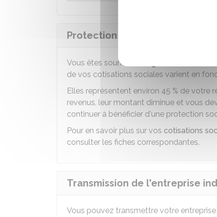
Protection sociale de l'entrepr
Vous êtes soumis au
régime social des 
de vos cotisations sociales varient en fon
Elles représentent environ
45 %
de votre r
revenus, leur montant diminue et vous de
continuer à bénéficier d'une protection soc
Pour en savoir plus sur vos
cotisations soc
consulter les fiches correspondantes.
Transmission de l'entreprise ind
Vous pouvez transmettre votre entreprise