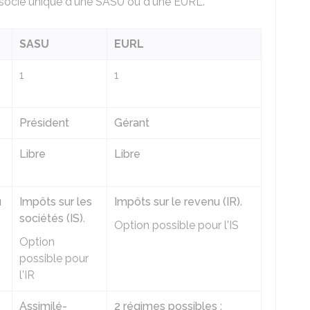
'associé unique d'une SASU ou d'une EURL.
SASU
EURL
1
1
Président
Gérant
Libre
Libre
u
Impôts sur les
Impôts sur le revenu (IR)
.
sociétés (IS)
.
Option possible pour l'IS
Option
possible pour
l'IR
Assimilé-
2 régimes possibles
: