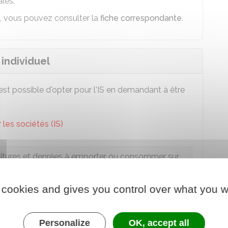
ales.
n, vous pouvez consulter la
fiche correspondante
.
 individuel
 est possible d'opter pour l'IS en demandant à être
 les sociétés (IS)
nitures et denrées à emporter ou consommer sur
place
 cookies and gives you control over what you w
ture de logement
tion de services
Personalize
OK, accept all