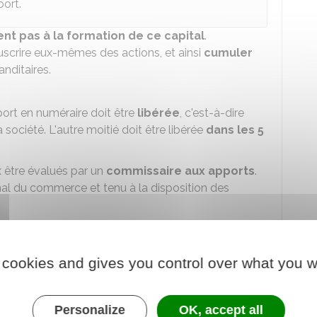
ort.
nt pas à la formation de ce capital
.
crire eux-mêmes des actions, et ainsi
cumuler
nditaires.
port en numéraire doit être
libérée
, c'est-à-dire
 société. L'autre moitié doit être libérée
dans les 5
 être évalués par un
commissaire aux apports
.
nal du commerce et tenu à la disposition des
és
dépend de leur statut :
 cookies and gives you control over what you w
esponsabilité est
indéfinie
et
solidaire
. Autrement
nt poursuivre chaque commandité (voire un seul
rsonnel pour payer la totalité d'une dette.
Personalize
OK, accept all