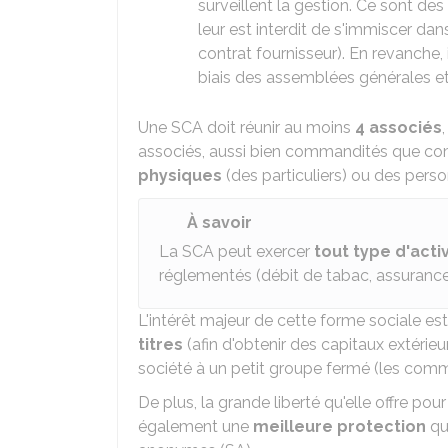
surveillent la gestion. Ce sont des 
leur est interdit de s'immiscer dan
contrat fournisseur). En revanche, i
biais des assemblées générales et 
Une SCA doit réunir au moins
4 associés
associés, aussi bien commandités que co
physiques
(des particuliers) ou des per
À savoir
La SCA peut exercer
tout type d'acti
réglementés (débit de tabac, assuranc
L'intérêt majeur de cette forme sociale e
titres
(afin d'obtenir des capitaux extérieur
société à un petit groupe fermé (les comm
De plus, la grande liberté qu'elle offre pou
également une
meilleure protection
qu