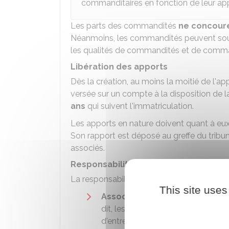
commanditaires en fonction de leur app
Les parts des commandités
ne concoure
Néanmoins, les commandités peuvent sous
les qualités de commandités et de comma
Libération des apports
Dès la création, au moins la moitié de l'ap
versée sur un compte à la disposition de la
ans
qui suivent l'immatriculation.
Les apports en nature doivent quant à eux
Son rapport est déposé au greffe du tribu
associés.
Responsabilité financière des associ
La responsabilité financière des associés 
This site uses
Associés commandités
: leur r
dit, les
créanciers
de la SCA peuve
d'entre eux) sur son patrimoine pe