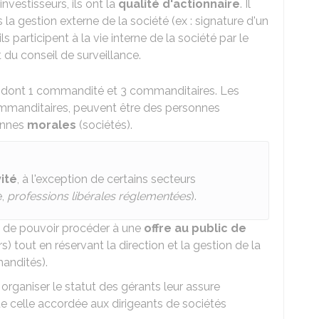
investisseurs, ils ont la
qualité d'actionnaire
. Il
s la gestion externe de la société (ex : signature d'un
ls participent à la vie interne de la société par le
du conseil de surveillance.
, dont
1 commandité et 3 commanditaires. Les
mmanditaires, peuvent être des personnes
sonnes
morales
(sociétés).
vité
, à l'exception de certains secteurs
e,
professions libérales réglementées
).
st de pouvoir procéder à une
offre au public de
s) tout en réservant la direction et la gestion de la
andités).
r organiser le statut des gérants leur assure
e celle accordée aux dirigeants de sociétés