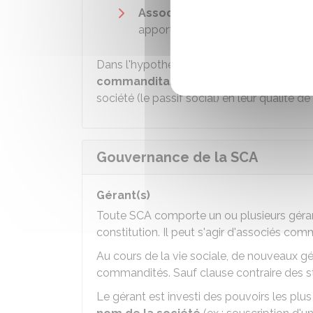
Associés commanditaires
: leu
apport au capital, ils ne peuvent p
Dans l'hypothèse où les associés cumulent
commanditaires
, ils resteront indéfini
société (le passif social) en leur qualité 
Gouvernance de la SCA
Gérant(s)
Toute SCA comporte un ou plusieurs gér
constitution. Il peut s'agir d'associés c
Au cours de la vie sociale, de nouveaux g
commandités. Sauf clause contraire des s
Le gérant est investi des pouvoirs les pl