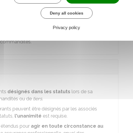
r responsabilité est
limitée
au montant de leur
as être poursuivis sur leur patrimoine personnel.
Deny all cookies
 la qualité
de commandités et de
Privacy policy
ment et solidairement responsables des dettes de la
de commandités.
ants
désignés dans les statuts
lors de sa
ommandités ou de
tiers
.
érants peuvent être désignés par les associés
tatuts,
l'unanimité
est requise.
us étendus pour
agir en toute circonstance au