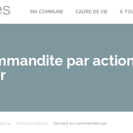
Échilleuses
MA COMMUNE
CADRE DE VIE
À TO
mandite par actions
r
eprise
Formes juridiques
Société en commandite par