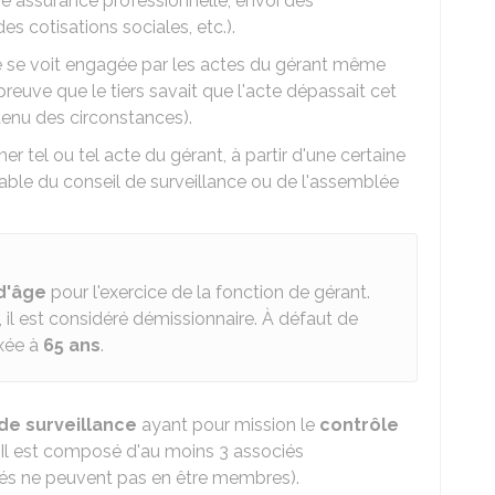
ne assurance professionnelle, envoi des
 cotisations sociales, etc.).
été se voit engagée par les actes du gérant même
f preuve que le tiers savait que l'acte dépassait cet
 tenu des circonstances).
 tel ou tel acte du gérant, à partir d'une certaine
able du conseil de surveillance ou de l'assemblée
 d'âge
pour l'exercice de la fonction de gérant.
, il est considéré démissionnaire. À défaut de
ixée à
65 ans
.
de surveillance
ayant pour mission le
contrôle
 Il est composé d'au moins 3 associés
és ne peuvent pas en être membres).