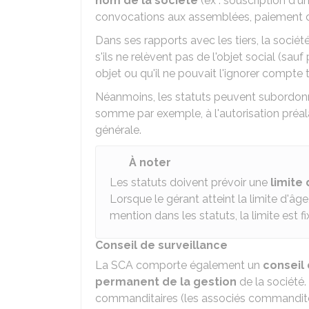
nom de la société
(ex : souscription d'u
convocations aux assemblées, paiement des
Dans ses rapports avec les tiers, la soci
s'ils ne relèvent pas de l'objet social (sau
objet ou qu'il ne pouvait l'ignorer compte
Néanmoins, les statuts peuvent subordonner
somme par exemple, à l'autorisation préal
générale.
À noter
Les statuts doivent prévoir une
limite
Lorsque le gérant atteint la limite d'âge
mention dans les statuts, la limite est f
Conseil de surveillance
La SCA comporte également un
conseil 
permanent de la gestion
de la société.
commanditaires (les associés commandit