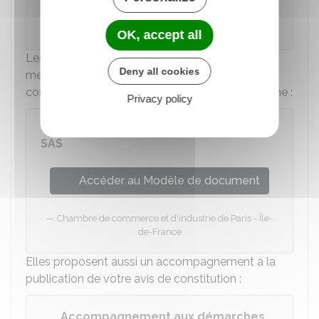
Actulegales.fr
OK, accept all
Les chambres de commerce et de l'industrie
Deny all cookies
mettent à disposition un modèle d'avis de
constitution pour vous aider dans votre démarche :
Privacy policy
Modèle d'avis de constitution d'une
SAS
Accéder au Modèle de document
Chambre de commerce et d'industrie de Paris - Île-
de-France
Elles proposent aussi un accompagnement à la
publication de votre avis de constitution :
Accompagnement aux démarches