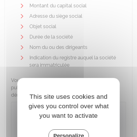
Montant du capital social
Adresse du siège social
Objet social
Durée de la société
Nom du ou des dirigeants
Indication du registre auquel la société
sera immatriculée
Vous pouvez effectuer votre demande de
publication de l'avis de constitution à l'aide de la
démarche suivante :
This site uses cookies and
gives you control over what
Avis de constitution d'une SAS ou
you want to activate
d'une SASU
Accéder au service en ligne
Personalize