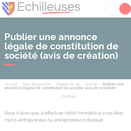
Échilleuses
Acc
Publier une annonce
légale de constitution de
société (avis de création)
Accueil
Mes démarches
Étapes de vie
Je crée
Publier une
annonce légale de constitution de société (avis de création)
Partager
Partager sur Facebook
Partager sur X - Twit
Partager sur
Par
Vous n'avez pas à effectuer cette formalité si vous êtes
micro-entrepreneur ou entrepreneur individuel.