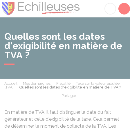
Échilleuses
Acc
Quelles sont les dates
d'exigibilité en matière de
TVA ?
Accueil
Mes démarches
Fiscalité
Taxe sur la valeur ajoutée
(TVA)
Quelles sont les dates d'exigibilité en matière de TVA ?
Partager
Partager sur Facebook
Partager sur X - Twit
Partager sur
Par
En matière de TVA, il faut distinguer la date du fait
générateur et celle d'exigibilité de la taxe. Cela permet
de déterminer le moment de collecte de la TVA. Les