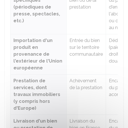
spécifiques
bien ou de la
du prix du
(périodiques de
prestation
d'entrée,
presse, spectacles,
l'abonn
etc.)
ou de la
au numé
Importation d'un
Entrée du bien
Dédoua
produit en
sur le territoire
(paiemen
provenance de
communautaire
droits de
l'extérieur de l'Union
douane)
européenne
Prestation de
Achèvement
Encaiss
services, dont
de la prestation
du prix o
travaux immobiliers
acompt
(y compris hors
d'Europe)
Livraison d'un bien
Livraison du
Encaiss
ou prestation de
bien en France
du prix o