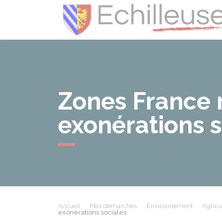
Zones France ru
exonérations s
Accueil
Mes démarches
Environnement
Agricu
exonérations sociales