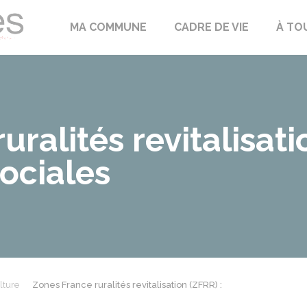
Échilleuses
MA COMMUNE
CADRE DE VIE
À TO
ralités revitalisati
ociales
lture
Zones France ruralités revitalisation (ZFRR) :