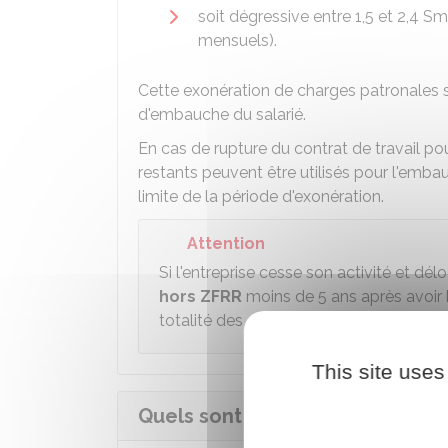
soit dégressive entre 1,5 et 2,4 Sm
mensuels).
Cette exonération de charges patronales 
d'embauche du salarié.
En cas de rupture du contrat de travail po
restants peuvent être utilisés pour l'emba
limite de la période d'exonération.
Attention
Si l'entreprise cesse son activité et d
hors ZFRR
moins de 5 ans après avoir b
totalité des cotisations exonérées (sau
This site uses
Quels sont les salariés concern