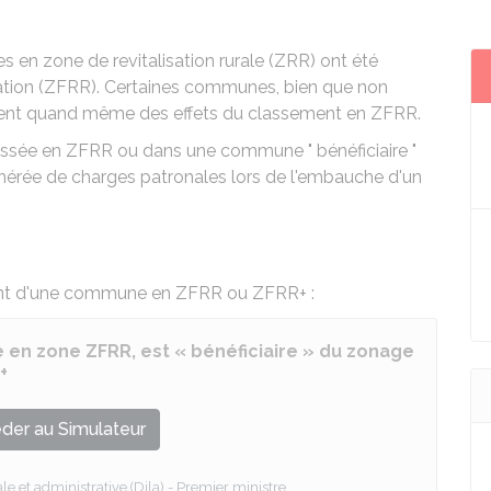
 en zone de revitalisation rurale (ZRR) ont été
isation (ZFRR). Certaines communes, bien que non
ient quand même des effets du classement en ZFRR.
ssée en ZFRR ou dans une commune " bénéficiaire "
nérée de charges patronales lors de l'embauche d'un
ment d'une commune en ZFRR ou ZFRR+ :
e en zone ZFRR, est « bénéficiaire » du zonage
+
der au Simulateur
le et administrative (Dila) - Premier ministre