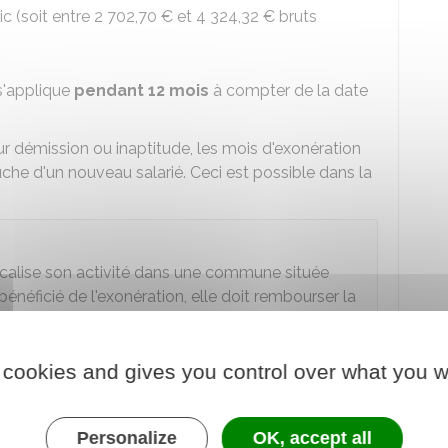
ic (soit entre
2 702,70 €
et
4 324,32 €
bruts
s'applique
pendant 12 mois
à compter de la date
ur démission ou inaptitude, les mois d'exonération
uche d'un nouveau salarié. Ceci est possible dans la
élocalise son activité dans une commune située
énéficié de l'exonération, elle doit rembourser la
f cas de
force majeure
).
 cookies and gives you control over what you w
és par l'exonération ?
Personalize
OK, accept all