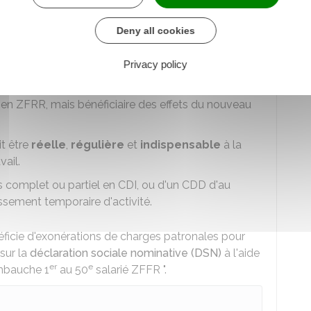
sations sociales, les salariés doivent :
Deny all cookies
té leur activité dans un ou plusieurs établissements
Privacy policy
en ZFRR, mais bénéficiaire des effets du nouveau
it être
réelle
,
régulière
et
indispensable
à la
ail.
ps complet ou partiel en
CDI
, ou d'un
CDD
d'au
sement temporaire d'activité.
éficie d'exonérations de charges patronales pour
 sur la
déclaration sociale nominative (DSN)
à l'aide
er
e
mbauche 1
au 50
salarié ZFFR ".