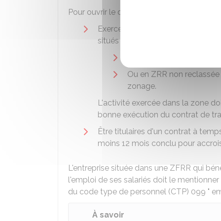
Pour ouvrir le droit à l'exonération des coti
Exercer partiellement ou en totali
situés :
En ZFRR
Ou en ZRR non reclassée 
zonage.
L'activité exercée dans la zone do
bonne exécution du contrat de trav
Être titulaires d'un contrat à tem
moins 12 mois conclu pour accrois
L'entreprise située dans une ZFRR qui bén
l'emploi de ses salariés doit le mentionner
du code type de personnel (CTP) 099 " e
À savoir