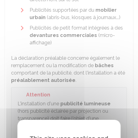
Publicités supportées par du
mobilier
urbain
(abris-bus, kiosques à journaux...)
Publicités de petit format intégrées à des
devantures commerciales
(micro-
affichage)
La déclaration préalable concerne également le
remplacement ou la modification de
bâches
comportant de la publicité, dont l'installation a été
préalablement autorisée
.
Attention
L'installation d'une
publicité lumineuse
(hors publicité éclairée par projection ou
transparence) doit faire l'objet d'une
autorisation préalable
, et non d'une
déclaration préalable.