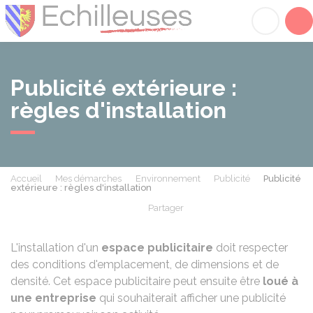
Échilleuses
Acc
Publicité extérieure :
règles d'installation
Accueil
Mes démarches
Environnement
Publicité
Publicité
extérieure : règles d'installation
Partager
Partager sur Facebook
Partager sur X - Twit
Partager sur
Par
L'installation d'un
espace publicitaire
doit respecter
des conditions d'emplacement, de dimensions et de
densité. Cet espace publicitaire peut ensuite être
loué à
une entreprise
qui souhaiterait afficher une publicité