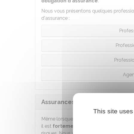
obligation d'assurance
.
Nous vous présentons quelques professio
d'assurance :
Profes
Professi
Professi
Agen
Assurances facultatives
This site uses
Même lorsque vous n'avez pas l'obligation 
il est
fortement recommandé de sousc
risques. Nous vous présentons quelques 