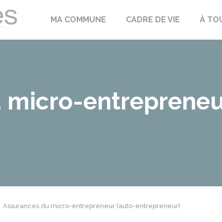
Échilleuses
MA COMMUNE
CADRE DE VIE
À TO
 micro-entrepreneu
Assurances du micro-entrepreneur (auto-entrepreneur)