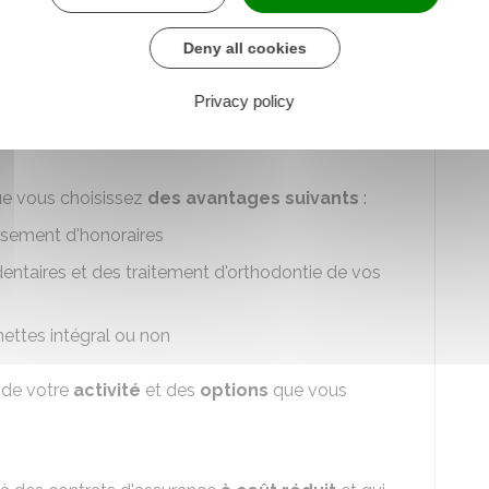
o-entrepreneur
Deny all cookies
voyance santé qui vous permet de sélectionner des
ypes de soins que vous choisissez.
Privacy policy
s équipement dentaires et optiques et de
ue vous choisissez
des avantages suivants
:
ement d'honoraires
dentaires et des traitement d'orthodontie de vos
ttes intégral ou non
n de votre
activité
et des
options
que vous