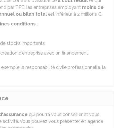
 à des contrats d'assurance
à coût réduit
et qui
end par TPE, les entreprises employant
moins de
 annuel ou bilan total
est inférieur à
2 millions €
.
ines conditions
:
 de stocks importants
la création d'entreprise avec un financement
r exemple la responsabilité civile professionnelle, la
nce
d'assurance
qui pourra vous conseiller et vous
 activité. Vous pouvez vous présenter en agence