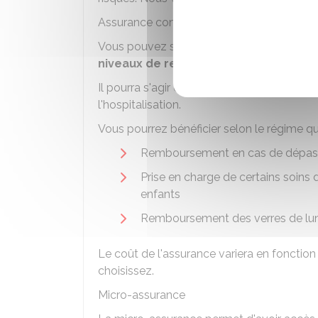
Assurance complémentaire santé du micr
Vous pouvez souscrire une assurance pré
niveaux de remboursements
sur les t
Il pourra s'agir des soins de médecine, de
l'hospitalisation.
Vous pourrez bénéficier selon le régime q
Remboursement en cas de dépass
Prise en charge de certains soins 
enfants
Remboursement des verres de lune
Le coût de l'assurance variera en fonctio
choisissez.
Micro-assurance