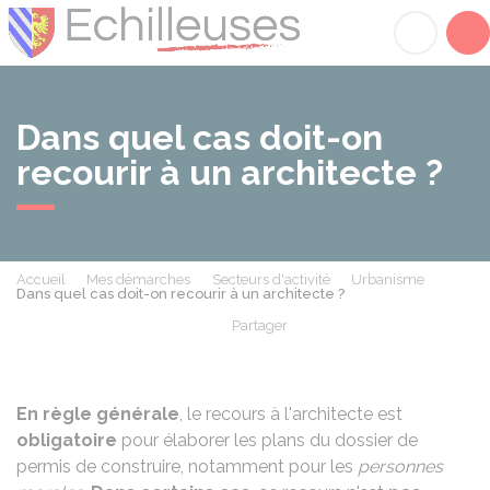
Échilleuses
Acc
Dans quel cas doit-on
recourir à un architecte ?
Accueil
Mes démarches
Secteurs d'activité
Urbanisme
Dans quel cas doit-on recourir à un architecte ?
Partager
Partager sur Facebook
Partager sur X - Twit
Partager sur
Par
En règle générale
, le recours à l'architecte est
obligatoire
pour élaborer les plans du dossier de
permis de construire,
notamment pour les
personnes