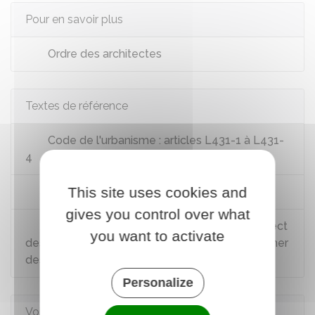
Pour en savoir plus
Ordre des architectes
Textes de référence
Code de l'urbanisme : articles L431-1 à L431-
4
This site uses cookies and
Code de l'urbanisme : article R*431-2
gives you control over what
Circulaire du 3 février 2012 relative au respect
you want to activate
des modalités de calcul de la surface de plancher
des constructions
Personalize
Voir aussi