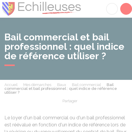
Échilleuses
Acc
Bail commercial et bail
professionnel : quel indice
de référence utiliser ?
Accueil
Mes démarches
Baux
Bail commercial
Bail
commercial et bail professionnel : quel indice de référence
utiliser ?
Partager
Partager sur Facebook
Partager sur X - Twit
Partager sur
Par
Le loyer d'un bail commercial ou d'un bail professionnel
est réévalué en fonction d'un indice de référence lors de
la révision ou du renouvellement du contrat de bail. Pour