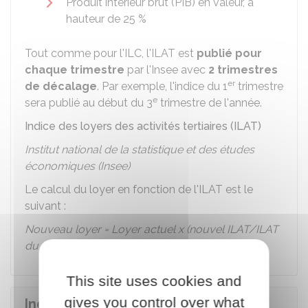
Produit intérieur brut (PIB) en valeur, à
hauteur de
25 %
Tout comme pour l'ILC, l'ILAT est
publié pour
chaque trimestre
par l'Insee avec
2 trimestres
er
de décalage
. Par exemple, l'indice du 1
trimestre
e
sera publié au début du 3
trimestre de l'année.
Indice des loyers des activités tertiaires (ILAT)
Institut national de la statistique et des études
économiques (Insee)
Le calcul du loyer en fonction de l'ILAT est le
suivant :
Nouveau loyer = Loyer actuel x (nouvel ILAT/ILAT
du même trimestre de l'année précédente)
This site uses cookies and
gives you control over what
Indices de référence du loyer d'un