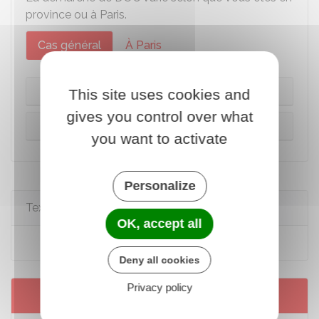
province ou à Paris.
Cas général
À Paris
Sur internet
This site uses cookies and
gives you control over what
Formulaire
you want to activate
Personalize
Textes de référence
OK, accept all
Code de l'urbanisme : article R*424-16
Deny all cookies
Privacy policy
Services en ligne et formulaires