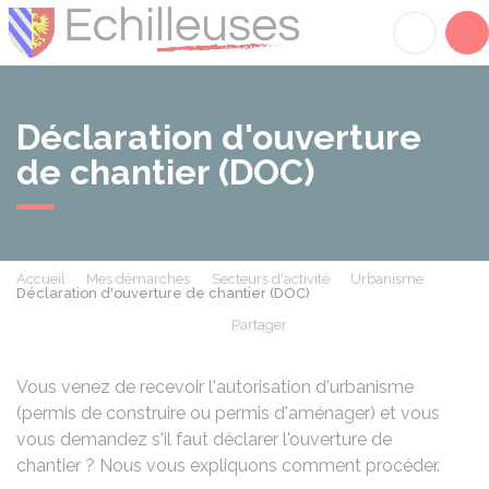
Échilleuses
Acc
Déclaration d'ouverture
de chantier (DOC)
Accueil
Mes démarches
Secteurs d'activité
Urbanisme
Déclaration d'ouverture de chantier (DOC)
Partager
Partager sur Facebook
Partager sur X - Twit
Partager sur
Par
Vous venez de recevoir l'autorisation d'urbanisme
(permis de construire ou permis d'aménager) et vous
vous demandez s'il faut déclarer l'ouverture de
chantier ? Nous vous expliquons comment procéder.