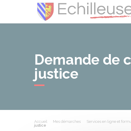
Demande de con
justice
Accueil
Mes démarches
Services en ligne et formu
justice