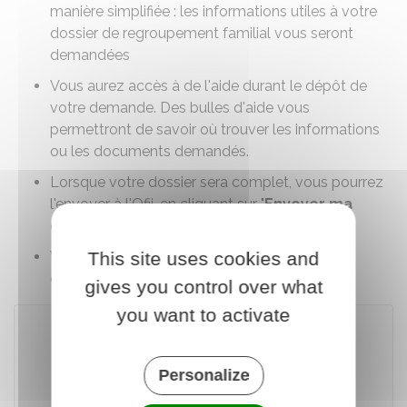
manière simplifiée : les informations utiles à votre
dossier de regroupement familial vous seront
demandées
Vous aurez accès à de l'aide durant le dépôt de
votre demande. Des bulles d'aide vous
permettront de savoir où trouver les informations
ou les documents demandés.
Lorsque votre dossier sera complet, vous pourrez
l'envoyer à l'
Ofii
, en cliquant sur "
Envoyer ma
demande
" à la dernière étape
This site uses cookies and
Vous pourrez ensuite suivre le statut de votre
demande depuis votre tableau de bord.
gives you control over what
you want to activate
Accéder au téléservice
Personalize