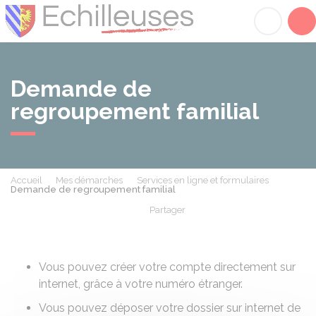
Échilleuses
Acc
Demande de
regroupement familial
Accueil
Mes démarches
Services en ligne et formulaires
Demande de regroupement familial
Partager
Partager sur Facebook
Partager sur X - Twit
Partager sur
Par
Vous pouvez créer votre compte directement sur
internet, grâce à votre numéro étranger.
Vous pouvez déposer votre dossier sur internet de