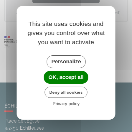
Commission nationale de l'informatique et des libertés (Cnil)
This site uses cookies and
gives you control over what
you want to activate
Personalize
OK, accept all
Deny all cookies
Privacy policy
ÉCHILLEUSES
Place de l'Église
45390
Echilleuses