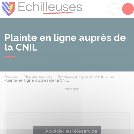
Échilleuses
Acc
Plainte en ligne auprès de
la CNIL
Accueil
Mes démarches
Services en ligne et formulaires
Plainte en ligne auprès de la CNIL
Partager
Partager sur Facebook
Partager sur X - Twit
Partager sur
Par
Accéder au téléservice