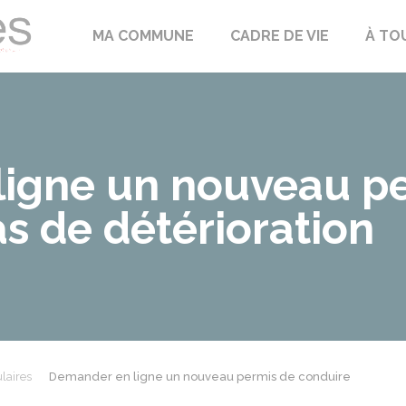
Échilleuses
MA COMMUNE
CADRE DE VIE
À TO
igne un nouveau p
s de détérioration
laires
Demander en ligne un nouveau permis de conduire