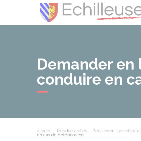
Demander en l
conduire en ca
Accueil
Mes démarches
Services en ligne et formu
en cas de détérioration