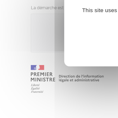
La démarche est gratuite, excepté les frais de
This site uses
Accé
Agence national