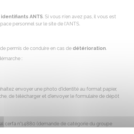
s
identifiants
ANTS
. Si vous n'en avez pas, il vous est
ace personnel sur le site de l'ANTS.
 de permis de conduire en cas de
détérioration
.
 démarche :
uhaitez envoyer une photo d'identité au format papier,
rche, de télécharger et d'envoyer le formulaire de dépôt
cal
cerfa n°14880
(demande de catégorie du groupe
le ou si le titre est soumis à avis médical)