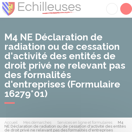
Échilleuses
Acc
M4 NE Déclaration de
radiation ou de cessation
d'activité des entités de
droit privé ne relevant pas
des formalités
d'entreprises (Formulaire
16279*01)
Accueil
Mes démarches
Services en ligne et formulaires
M4
NE Déclaration de radiation ou de cessation d'activité des entités
de droit privé ne relevant pas des formalités d'entreprises