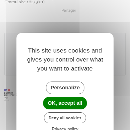
(Formulaire 16279*01)
Partager
Partager sur Facebook
Partager sur X - Twit
Partager sur
Par
This site uses cookies and
Télécharger le formulaire
gives you control over what
Ministère chargé de l'économie
you want to activate
Personalize
OK, accept all
Deny all cookies
Privacy policy