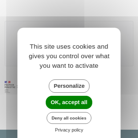
Partager sur Facebook
Partager sur X - Twit
Partager sur
Par
Télécharger le formulaire
This site uses cookies and
gives you control over what
Ministère chargé de l'économie
you want to activate
Personalize
OK, accept all
Deny all cookies
Privacy policy