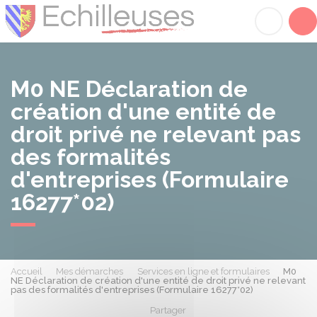
Échilleuses
Acc
M0 NE Déclaration de
création d'une entité de
droit privé ne relevant pas
des formalités
d'entreprises (Formulaire
16277*02)
Accueil
Mes démarches
Services en ligne et formulaires
M0
NE Déclaration de création d'une entité de droit privé ne relevant
pas des formalités d'entreprises (Formulaire 16277*02)
Partager