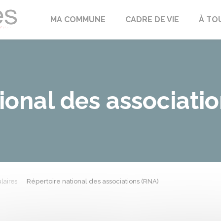
Échilleuses
MA COMMUNE
CADRE DE VIE
À TO
ional des associati
laires
Répertoire national des associations (RNA)