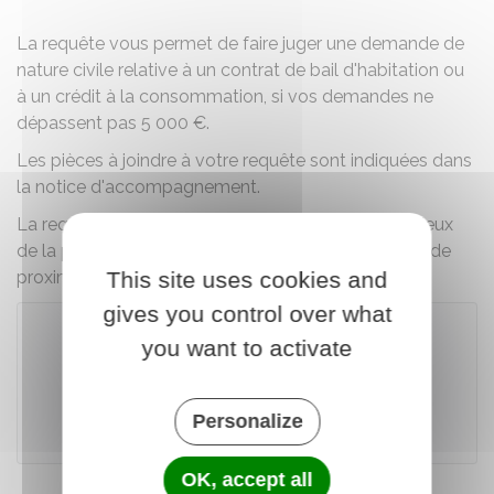
La requête vous permet de faire juger une demande de
nature civile relative à un contrat de bail d'habitation ou
à un crédit à la consommation, si vos demandes ne
dépassent pas
5 000 €
.
Les pièces à joindre à votre requête sont indiquées dans
la notice d'accompagnement.
La requête doit être adressée au
juge des contentieux
de la protection du tribunal judiciaire ou du tribunal de
proximité
.
This site uses cookies and
gives you control over what
you want to activate
Télécharger le formulaire (97.2 KB)
Personalize
Ministère chargé de la justice
OK, accept all