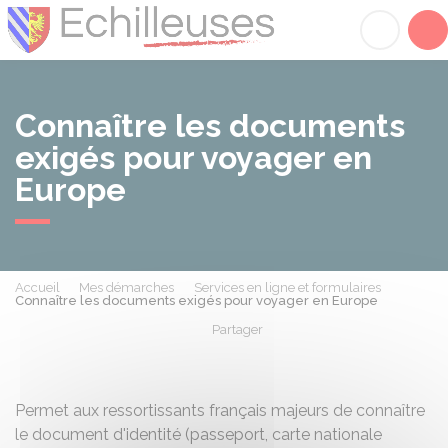
Échilleuses
Acc
Connaître les documents
exigés pour voyager en
Europe
Accueil
Mes démarches
Services en ligne et formulaires
Connaître les documents exigés pour voyager en Europe
Partager
Partager sur Facebook
Partager sur X - Twit
Partager sur
Par
Permet aux ressortissants français majeurs de connaître
le document d'identité (passeport, carte nationale