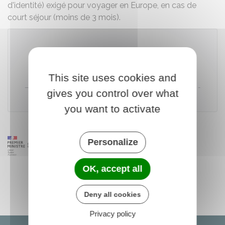
d'identité) exigé pour voyager en Europe, en cas de
court séjour (moins de 3 mois).
Accéder au simulateur
This site uses cookies and
Direction de l'information légale et administrative (Dila) -
gives you control over what
Premier ministre
you want to activate
Personalize
OK, accept all
Deny all cookies
Privacy policy