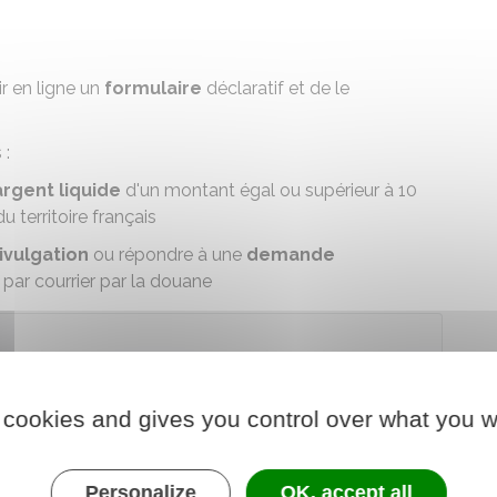
ir en ligne un
formulaire
déclaratif et de le
 :
argent liquide
d'un montant égal ou supérieur à
10
 territoire français
ivulgation
ou répondre à une
demande
par courrier par la douane
der au téléservice
 cookies and gives you control over what you w
e des douanes et droits indirects
Personalize
OK, accept all