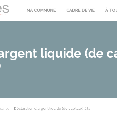
Échilleuses
MA COMMUNE
CADRE DE VIE
À TO
argent liquide (de c
)
laires
Déclaration d'argent liquide (de capitaux) à la