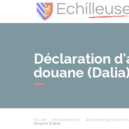
Déclaration d'
douane (Dalia
Accueil
Mes démarches
Services en ligne et formu
douane (Dalia)