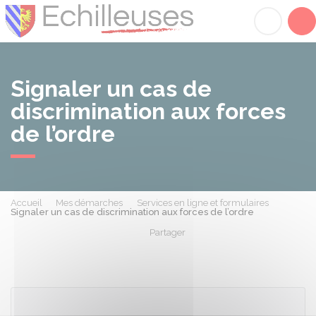
Échilleuses
Acc
Signaler un cas de
discrimination aux forces
de l’ordre
Accueil
Mes démarches
Services en ligne et formulaires
Signaler un cas de discrimination aux forces de l’ordre
Partager
Partager sur Facebook
Partager sur X - Twit
Partager sur
Par