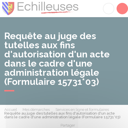
Échilleuses
Acc
Requête au juge des
tutelles aux fins
d'autorisation d'un acte
dans le cadre d'une
administration légale
(Formulaire 15731*03)
Accueil
Mes démarches
Services en ligne et formulaires
Requête au juge des tutelles aux fins d'autorisation d'un acte
dans le cadre d'une administration légale (Formulaire 15731*03)
Partager