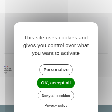
Partager sur Facebook
Partager sur X - Twit
Partager sur
Par
Télécharger le formulaire
This site uses cookies and
gives you control over what
you want to activate
Personalize
OK, accept all
Deny all cookies
Privacy policy