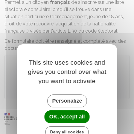
Permet à un citoyen
français
de s'inscrire sur une liste
électorale consulaire lorsqu'il se trouve dans une
situation particulière
(déménagement, jeune de 18 ans,
droit de vote recouvré, acquisition de la nationalité
française...) visée par l'article L.30 du code électoral.
Ce formulaire doit être renseigné et complété avec des
documents justificatifs.
This site uses cookies and
gives you control over what
Télécharger le formulaire
you want to activate
Ministère chargé de l'Europe et des affaires étrangères
Personalize
OK, accept all
Deny all cookies