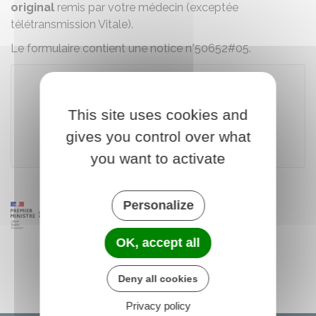
original
remis par votre médecin (exceptée
télétransmission Vitale).
Le formulaire contient une notice n°50652#05.
Télécharger le formulaire (519.8 KB)
This site uses cookies and
gives you control over what
Caisse nationale d'assurance maladie (Cnam)
you want to activate
Personalize
OK, accept all
Deny all cookies
Privacy policy