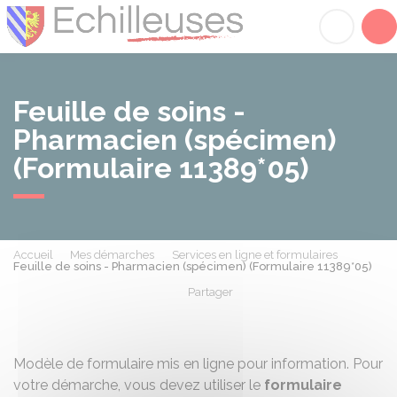
Échilleuses
Acc
Feuille de soins -
Pharmacien (spécimen)
(Formulaire 11389*05)
Accueil
Mes démarches
Services en ligne et formulaires
Feuille de soins - Pharmacien (spécimen) (Formulaire 11389*05)
Partager
Partager sur Facebook
Partager sur X - Twit
Partager sur
Par
Modèle de formulaire mis en ligne pour information. Pour
votre démarche, vous devez utiliser le
formulaire