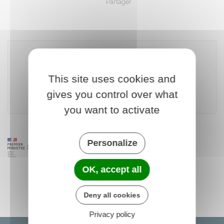
Partager
Partager sur Facebook
Partager sur X - Twit
Partager sur
Par
Télécharger le formulaire
This site uses cookies and
gives you control over what
Ministère chargé de l'environnement
you want to activate
Personalize
OK, accept all
Deny all cookies
Privacy policy