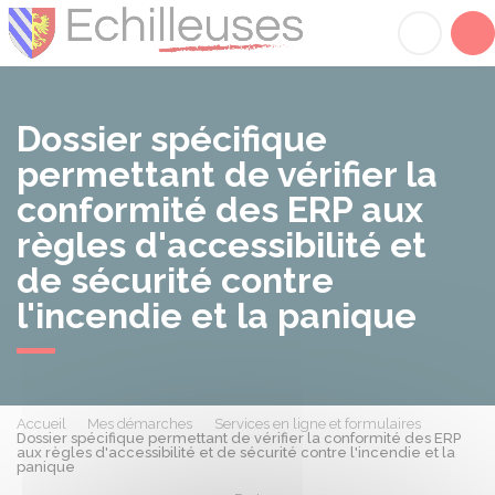
Échilleuses
Acc
Dossier spécifique
permettant de vérifier la
conformité des ERP aux
règles d'accessibilité et
de sécurité contre
l'incendie et la panique
Accueil
Mes démarches
Services en ligne et formulaires
Dossier spécifique permettant de vérifier la conformité des ERP
aux règles d'accessibilité et de sécurité contre l'incendie et la
panique