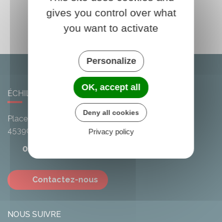
gives you control over what
you want to activate
Personalize
OK, accept all
ÉCHILLEUSES
Deny all cookies
Place de l'Église
45390
Echilleuses
Privacy policy
02 38 33 60 09
Contactez-nous
NOUS SUIVRE