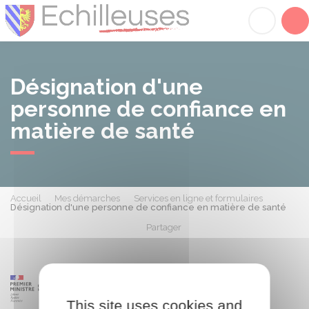
Échilleuses
Acc
Désignation d'une
personne de confiance en
matière de santé
Accueil
Mes démarches
Services en ligne et formulaires
Désignation d'une personne de confiance en matière de santé
Partager
Partager sur Facebook
Partager sur X - Twit
Partager sur
Par
This site uses cookies and