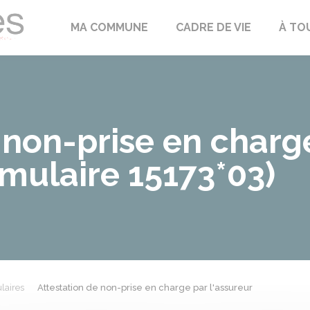
Échilleuses
MA COMMUNE
CADRE DE VIE
À TO
 non-prise en charg
rmulaire 15173*03)
laires
Attestation de non-prise en charge par l'assureur