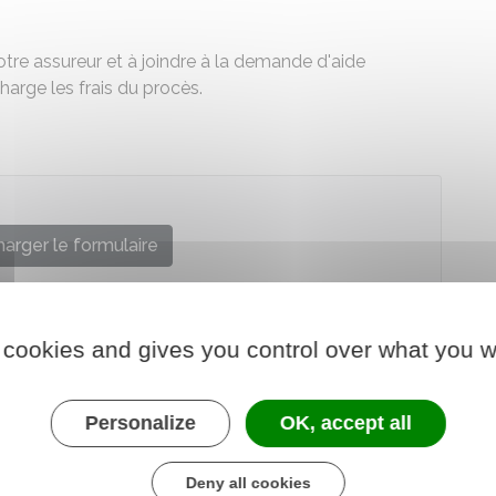
re assureur et à joindre à la demande d'aide
charge les frais du procès.
arger le formulaire
re chargé de la justice
 cookies and gives you control over what you w
Personalize
OK, accept all
Deny all cookies