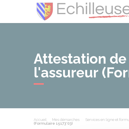
Attestation de
l'assureur (Fo
Accueil
Mes démarches
Services en ligne et formu
(Formulaire 15173*03)