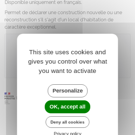
Disponible uniquement en français.
Permet de déclarer une construction nouvelle ou une
reconstruction s'il s'agit d'un local d'habitation de
caractère exceptionnel.
This site uses cookies and
Télécharger le formulaire
gives you control over what
Ministère chargé des finances
you want to activate
Personalize
OK, accept all
Deny all cookies
Privacy policy