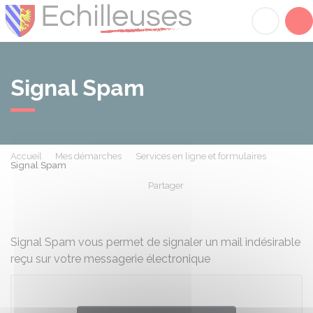
Échilleuses
Acc
Signal Spam
Accueil
Mes démarches
Services en ligne et formulaires
Signal Spam
Partager
Partager sur Facebook
Partager sur X - Twit
Partager sur
Par
Signal Spam vous permet de signaler un mail indésirable
reçu sur votre messagerie électronique