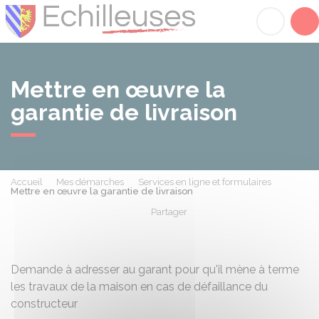
Échilleuses
Acc
Mettre en œuvre la
garantie de livraison
Accueil
Mes démarches
Services en ligne et formulaires
Mettre en œuvre la garantie de livraison
Partager
Partager sur Facebook
Partager sur X - Twit
Partager sur
Par
Demande à adresser au garant pour qu'il mène à terme
les travaux de la maison en cas de défaillance du
constructeur