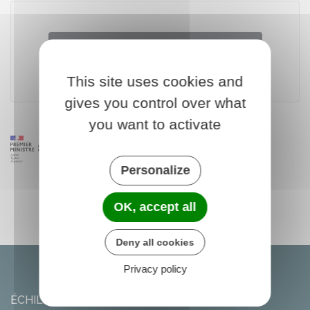
Accéder au modèle de document
This site uses cookies and
Institut national de la consommation (INC)
gives you control over what
you want to activate
Personalize
OK, accept all
Deny all cookies
Privacy policy
ÉCHILLEUSES