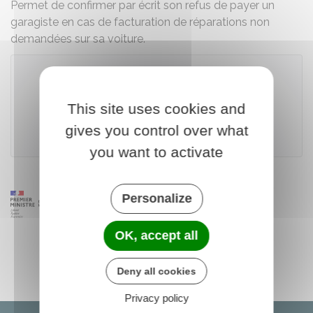
Permet de confirmer par écrit son refus de payer un
garagiste en cas de facturation de réparations non
demandées sur sa voiture.
Accéder au modèle de document
This site uses cookies and
gives you control over what
Institut national de la consommation (INC)
you want to activate
Personalize
OK, accept all
Deny all cookies
Privacy policy