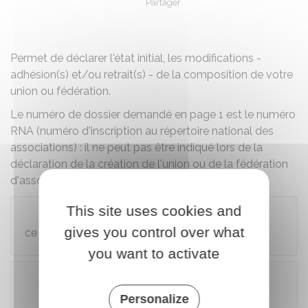
Partager
Partager sur Facebook
Partager sur X - Twit
Partager sur
Par
Permet de déclarer l'état initial, les modifications -
adhésion(s) et/ou retrait(s) - de la composition de votre
union ou fédération.
Le numéro de dossier demandé en page 1 est le numéro
RNA (numéro d'inscription au répertoire national des
associations) : il ne peut pas être indiqué lors de la
déclaration de la création de l'union ou de la fédération
d'associations.
This site uses cookies and
Attention
gives you control over what
ce formulaire ne concerne pas l'Alsace-Moselle.
you want to activate
Personalize
Télécharger le formulaire (605.7 KB)