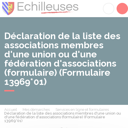
Échilleuses
Acc
Déclaration de la liste des
associations membres
d'une union ou d'une
fédération d'associations
(formulaire) (Formulaire
13969*01)
Accueil
Mes démarches
Services en ligne et formulaires
Déclaration de la liste des associations membres d'une union ou
d'une fédération d'associations (formulaire) (Formulaire
13969*01)