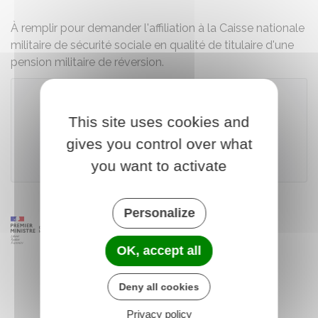
À remplir pour demander l'affiliation à la Caisse nationale
militaire de sécurité sociale en qualité de titulaire d'une
pension militaire de réversion.
This site uses cookies and
Télécharger le formulaire (119.2 KB)
gives you control over what
Ministère chargé de la défense
you want to activate
Personalize
OK, accept all
Deny all cookies
Privacy policy