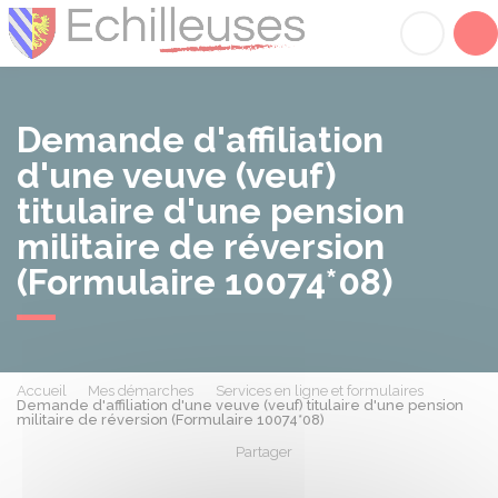
Échilleuses
Acc
Demande d'affiliation
d'une veuve (veuf)
titulaire d'une pension
militaire de réversion
(Formulaire 10074*08)
Accueil
Mes démarches
Services en ligne et formulaires
Demande d'affiliation d'une veuve (veuf) titulaire d'une pension
militaire de réversion (Formulaire 10074*08)
Partager
Partager sur Facebook
Partager sur X - Twit
Partager sur
Par